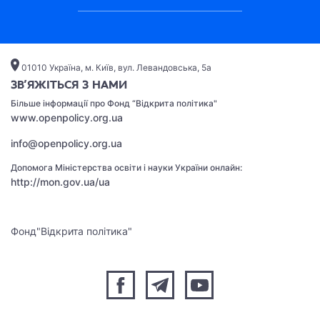
01010 Україна, м. Київ, вул. Левандовська, 5а
ЗВ’ЯЖІТЬСЯ З НАМИ
Бiльше iнформацiї про Фонд “Вiдкрита полiтика"
www.openpolicy.org.ua
info@openpolicy.org.ua
Допомога Міністерства освіти і науки України онлайн:
http://mon.gov.ua/ua
Фонд"Відкрита політика"