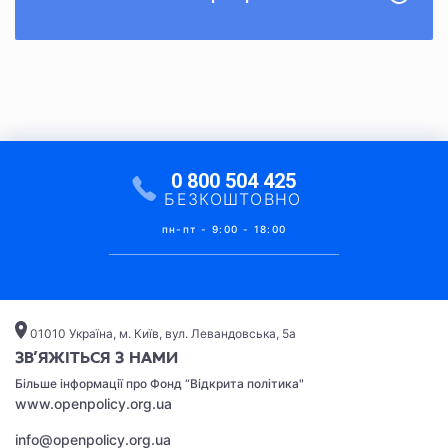
0 800 504 425
БЕЗКОШТОВНО
пн-пт - 9:00 - 18:00
01010 Україна, м. Київ, вул. Левандовська, 5а
ЗВ’ЯЖІТЬСЯ З НАМИ
Бiльше iнформацiї про Фонд “Вiдкрита полiтика"
www.openpolicy.org.ua
info@openpolicy.org.ua