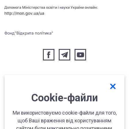
Допомога Міністерства освіти і науки України онлайн:
http://mon.gov.ua/ua
Фонд"Відкрита політика"
Сookie-файли
Ми використовуємо cookie-файли для того,
Сайт розроблено за пiдтримки
щоб Ваші враження від користуванням
сайтом були максимально позитивними.