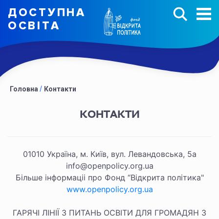
ДОСТУПНА
ОСВIТА
Головна
Контакти
КОНТАКТИ
01010 Україна, м. Київ, вул. Левандовська, 5а
info@openpolicy.org.ua
Бiльше iнформацii про Фонд “Вiдкрита полiтика"
www.openpolicy.org.ua
ГАРЯЧІ ЛІНІЇ З ПИТАНЬ ОСВІТИ ДЛЯ ГРОМАДЯН З