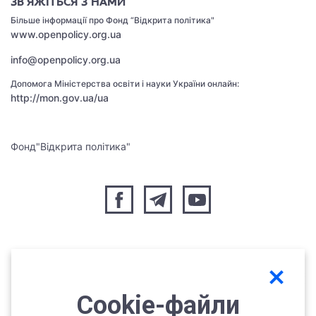
ЗВ’ЯЖІТЬСЯ З НАМИ
Бiльше iнформацiї про Фонд “Вiдкрита полiтика"
www.openpolicy.org.ua
info@openpolicy.org.ua
Допомога Міністерства освіти і науки України онлайн:
http://mon.gov.ua/ua
Фонд"Відкрита політика"
Сookie-файли